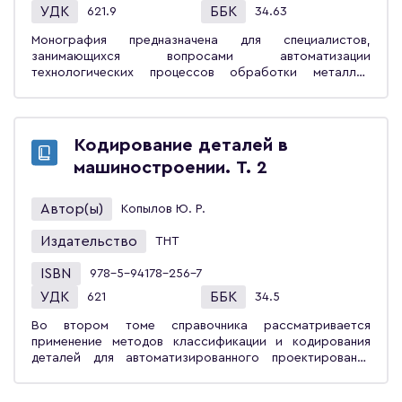
технологических процессов обработки изделий
УДК
ББК
621.9
34.63
машиностроения.
Монография предназначена для специалистов,
занимающихся вопросами автоматизации
технологических процессов обработки металлов
резанием, и может быть полезна для студентов,
аспирантов машиностроительных и
приборостроительных направлений подготовки вузов,
а также слушателей отделений переподготовки и
Кодирование деталей в
повышения квалификации в области автоматизации
машиностроении. Т. 2
технологических процессов и производств.
Автор(ы)
Копылов Ю. Р.
Издательство
ТНТ
ISBN
978-5-94178-256-7
УДК
ББК
621
34.5
Во втором томе справочника рассматривается
применение методов классификации и кодирования
деталей для автоматизированного проектирования
технологий их изготовления методом адресации,
представлена нормативная база и характеристика