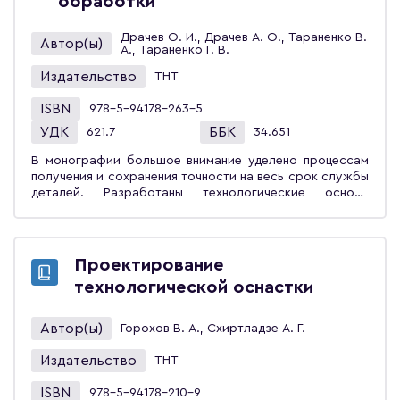
обработки
технологических кодов деталей, обрабатываемых
резанием. Приведены примеры определения
конструкторского и технологического кодов с
Драчев О. И., Драчев А. О., Тараненко В.
Автор(ы)
трёхмерными моделями и чертежами деталей.
А., Тараненко Г. В.
Справочник предназначен для конструкторов и
Издательство
ТНТ
технологов машиностроения, научных работников,
аспирантов и студентов, занимающихся
ISBN
978-5-94178-263-5
проектированием технологий.
УДК
ББК
621.7
34.651
В монографии большое внимание уделено процессам
получения и сохранения точности на весь срок службы
деталей. Разработаны технологические основы
управления динамической системой термосиловой
обработки. Приведены функциональные схемы
установок, обеспечивающих экспериментальную
точность. Разработки защищены патентами.
Проектирование
Монография предназначена для специалистов,
технологической оснастки
занимающихся вопросами разработки технологии
изготовления осесимметричных маложёстких деталей
и её автоматизацией, разработками систем
Автор(ы)
Горохов В. А., Схиртладзе А. Г.
автоматического управления процессом изготовления
осесимметричных маложёстких деталей. Может быть
Издательство
ТНТ
полезна для студентов, магистрантов и аспирантов
машиностроительных и приборостроительных
ISBN
978-5-94178-210-9