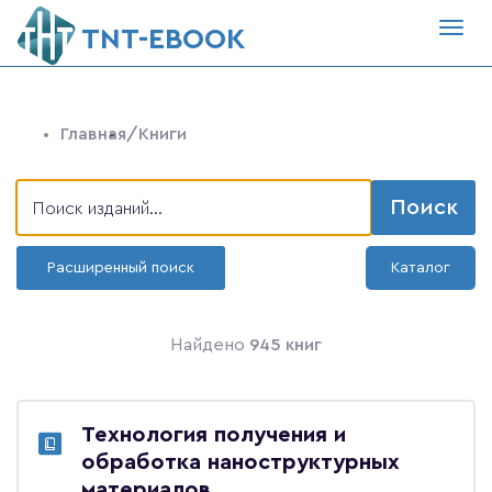
Togg
ТNT-EBOOK
navig
Главная
/Книги
Поиск
Расширенный поиск
Каталог
Найдено
945 книг
Технология получения и
обработка наноструктурных
материалов