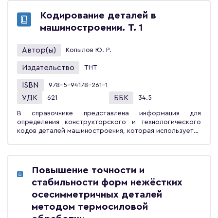
конструкторского классификатора ЕСКД деталей
740000, 750000 и 760000 классов. Даётся
Кодирование деталей в
нормативная база и характеристика технологического
машиностроении. Т. 1
классификатора, приводятся примеры определения
конструкторских и технологических кодов деталей в
740000, 750000 и 760000 классах, изготавливаемых
Автор(ы)
Копылов Ю. Р.
механической обработкой резанием, сваркой, пайкой,
склеиванием и термической резкой. Примеры
Издательство
ТНТ
иллюстрированы трёхмерным изображением и
чертежами деталей. Справочник предназначен для
ISBN
978-5-94178-261-1
конструкторов и технологов машиностроительного
УДК
ББК
621
34.5
производства, научных работников, аспирантов и
студентов, занимающихся автоматизированным
В справочнике представлена информация для
проектированием технологий.
определения конструкторского и технологического
кодов деталей машиностроения, которая используется
при автоматизированном проектировании технологий
методом адресации. В первом томе справочника
представлено графическое толкование терминов
конструкторского классификатора. Дана общая
Повышение точности и
характеристика, приведены нормативные материалы
стабильности форм нежёстких
для определения конструкторских кодов деталей
710000, 720000 и 730000 классов. Кратко
осесимметричных деталей
характеризуются методы обработки поверхностей и
методом термосиловой
нормативные материалы для определения