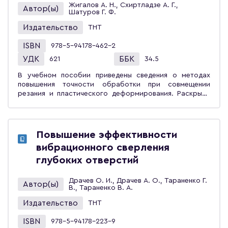
Жигалов А. Н., Схиртладзе А. Г.,
значительной степени сократит время освоения
Автор(ы)
Шатуров Г. Ф.
материала. Учебное пособие предназначено для
студентов вузов, обучающихся по направлению
Издательство
ТНТ
подготовки «Конструкторско-технологическое
обеспечение машиностроительных производств», всех
ISBN
978-5-94178-462-2
форм обучения. Полезно для специалистов-практиков,
УДК
ББК
621
34.5
занимающихся автоматизацией технологических
процессов, системной интеграцией, разработкой и
В учебном пособии приведены сведения о методах
эксплуатацией компьютерных систем управления,
повышения точности обработки при совмещении
использующих сервисы и службы Интернета. Может
резания и пластического деформирования. Раскрыты
быть использовано при курсовом и дипломном
теоретические основы управления точностью
проектировании студентами соответствующих
обработки. Представлены экспериментальные данные,
направлений. Материалы учебного пособия могут быть
которые с большой вероятностью подтверждают
полезны как для начинающих web-программистов, так
теоретические выводы. Значительное внимание
Повышение эффективности
и для уже опытных специалистов, проектирующих
уделено современным методам обработки с
сложные web-приложения.
вибрационного сверления
управлением точностью и конструкциям инструментов
для их реализации. Учебное пособие предназначено
глубоких отверстий
для студентов высших учебных заведений,
обучающихся по направлению «Конструкторско-
Драчев О. И., Драчев А. О., Тараненко Г.
Автор(ы)
технологическое обеспечение машиностроительных
В., Тараненко В. А.
производств». Может быть полезно инженерно-
Издательство
ТНТ
техническим работникам машиностроительных
предприятий, аспирантам, занимающимся проблемами
ISBN
978-5-94178-223-9
повышения точности обработки, автоматизации