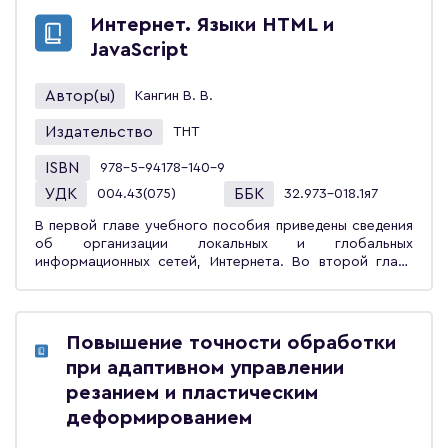
видам и характеристикам компьютеров, элементам
Интернет. Языки HTML и
математической логики, представлению данных в ЭВМ,
JavaScript
кодированию информации, элементам
программирования и современным компьютерным
технологиям. Пособие отличается от множества
Автор(ы)
Кангин В. В.
изданных учебников и пособий простым изложением
материала, точными определениями основных понятий.
Издательство
ТНТ
В частности, вводится формальное определение
понятия алгоритм, основанное на базовых действиях
ISBN
978-5-94178-140-9
любого компьютера. Такое определение является не
УДК
ББК
004.43(075)
32.973-018.1я7
только основой для введения в программирование, но
и позволяет более точно представить модель
В первой главе учебного пособия приведены сведения
«поведения» компьютера при выполнении программы.
об организации локальных и глобальных
Учебное пособие будет полезно специалистам в
информационных сетей, Интернета. Во второй главе
области медицинской кибернетики, биомедицинской
рассмотрены все основные теги языка HTML,
инженерии, а также преподавателям информатики в
используемого для построения web-сайтов. Язык
школах и вузах. Предназначено для студентов высших
создания сценариев JavaScript, являющийся мощной
учебных заведений, обучающихся по направлениям
надстройкой языка HTML, рассмотрен в третьей главе
«Конструкторско-технологическое обеспечение
Повышение точности обработки
учебного пособия. Приведены сведения практически
машиностроительных производств», «Автоматизация
при адаптивном управлении
обо всех объектах этого языка, их свойствах и
технологических процессов и производств».
методах, применимых для работы с ними. Все
резанием и пластическим
рассмотренные примеры — несколько десятков
деформированием
примеров на языке HTML и 124 примера на языке
JavaScript можно скачать по ссылке. Это в