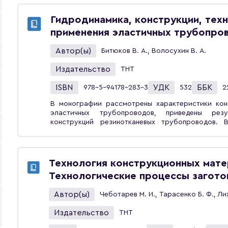
альтернативные виды топлив.Предназначено для ст
«Конструкторско-технологическое обеспечение м
Гидродинамика, конструкции, техн
применения эластичных трубопро
Автор(ы)
Битюков В. А., Волосухин В. А.
Издательство
ТНТ
ISBN
УДК
ББК
978-5-94178-283-3
532
2
В монографии рассмотрены характеристики кон
эластичных трубопроводов, приведены резу
конструкций резинотканевых трубопроводов. 
получены функциональные зависимости гидродин
длине, получены расчётные формулы для оп
эластичного трубопровода. Изложены методика и результаты гидравлических исследований
эластичного трубопровода. Разработаны ко
Технология конструкционных мате
эксплуатации наземных и плавающих эластичн
Технологические процессы загото
использована широким кругом специалистов в об
Автор(ы)
Чеботарев М. И., Тарасенко Б. Ф., Лих
Издательство
ТНТ