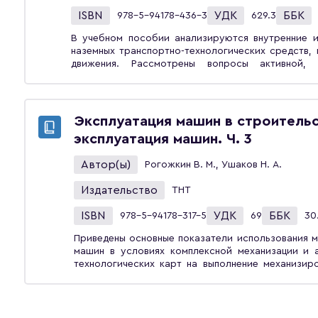
ISBN
УДК
ББК
978-5-94178-436-3
629.3
В учебном пособии анализируются внутренние 
наземных транспортно-технологических средств,
движения. Рассмотрены вопросы активной, 
безопасности и методы оказания доврачебной п
студентов вузов, обучающихся по специальнос
средства». Может быть использовано при п
направлений.
Эксплуатация машин в строитель
эксплуатация машин. Ч. 3
Автор(ы)
Рогожкин В. М., Ушаков Н. А.
Издательство
ТНТ
ISBN
УДК
ББК
978-5-94178-317-5
69
30
Приведены основные показатели использования м
машин в условиях комплексной механизации и 
технологических карт на выполнение механизир
Изложены вопросы кинематики агрегатов, указ
кинематическая характеристика.Приведена кла
смазочных материалов и эксплуатационно-т
эксплуатации машин, изложены требования к их