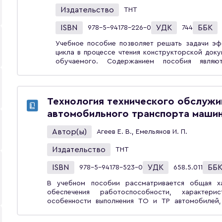
Издательство
ТНТ
ISBN
УДК
ББК
978-5-94178-226-0
744
Учебное пособие позволяет решать задачи эф
цикла в процессе чтения конструкторской доку
обучаемого. Содержанием пособия явля
гидравлических экскаваторов ЭО-5122 и ЭО-6
планового количества часов осуществлять д
рабочего, бригадира, начальника цеха и т.
изготовления модели изделия. Для самоко
Технология технического обслужи
экскаватора и изготовления его модели прив
автомобильного транспорта маши
пособие предназначено для студентов вузов,
машины и транспортно-технологические ком
Автор(ы)
Агеев Е. В., Емельянов И. П.
студентами других машиностроительных н
школьников, поступающих в технические вузы.
Издательство
ТНТ
ISBN
УДК
ББ
978-5-94178-523-0
658.5.011
В учебном пособии рассматривается общая ха
обеспечения работоспособности, характерис
особенности выполнения ТО и ТР автомобилей,
ремонта агрегатов и систем автомобиля, организа
особенности технологии и организации техническ