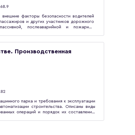
68.9
и внешние факторы безопасности водителей
 пассажиров и других участников дорожного
пассивной, послеаварийной и пожарной
омощи. Учебное пособие предназначено для
ти «Наземные транспортно-технологические
одготовке бакалавров соответствующих
стве. Производственная
.82
ашинного парка и требования к эксплуатации
автоматизации строительства. Описаны виды
ованных операций и порядок их составления.
аны способы движения агрегатов и дана их
ссификация и дана характеристика топлива,
ехнических жидкостей, применяемых при
 выбору и правильному применению, указаны