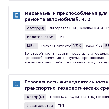
пневмотранспорта, приведены справочные д
оборудования.Справочник предназначен для с
может быть полезен специалистам, занима
Механизмы и приспособления для 
пневматического транспорта в различных отрасл
ремонта автомобилей. Ч. 2
Автор(ы)
Виноградов В. М., Черепахин А. А., Б
Издательство
ТНТ
ISBN
УДК
Б
978-5-94178-143-0
621.01/.03
Во второй части издания представлена обширн
приспособлениям, используемым при проведении
вспомогательных работ по техническому обслу
Описано отечественное и зарубежное оборудовани
наплавочное оборудование, аппаратура и устрой
лакокрасочных покрытий; приспособления для р
установки для нанесения износостойких покрыт
Безопасность жизнедеятельности
сжатого воздуха, пневмоинструмент и компрессоры. Справочное издание предназна
транспортно-технологических ср
специалистов руководящего и среднего звеньев 
ремонту автомобилей, для преподавател
Автор(ы)
Иванов К. С., Сурикова Т. Б., Графкин
профессионального образования. Оно также пр
учебных заведений и широкого круга специалисто
Издательство
ТНТ