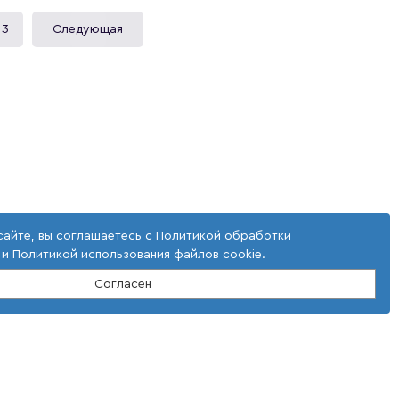
условиях эксплуатации, порядок сбора и
риведены виды альтернативного моторного
3
Следующая
ия механизированных работ в строительстве.
ки и расхода топлива, приведены способы
значен для студентов вузов, обучающихся по
ические средства», «Техника и технологии
листов, занятых в области практической
в, исследующих проблемы эффективного
сайте, вы соглашаетесь с
Политикой обработки
и
Политикой использования файлов cookie
.
Согласен