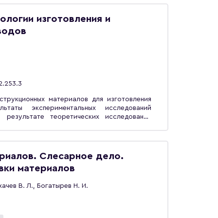
удентов вузов, обучающихся по направлению
ашиностроительных производств».
ологии изготовления и
водов
2.253.3
струкционных материалов для изготовления
льтаты экспериментальных исследований
В результате теоретических исследований
амических и деформационных параметров по
ределения минимального радиуса изгиба
нструкции, технологии изготовления и
риалов. Слесарное дело.
ых трубопроводов. Монография может быть
вки материалов
ласти трубопроводного транспорта.
ачев В. Л., Богатырев Н. И.