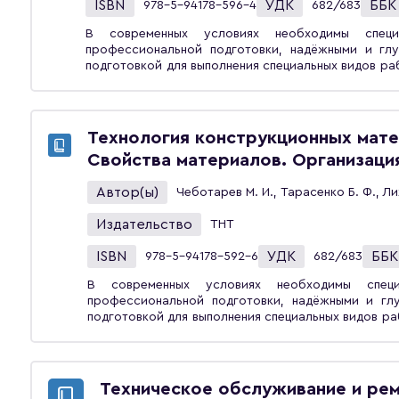
ISBN
УДК
ББК
978-5-94178-596-4
682/683
В современных условиях необходимы спец
профессиональной подготовки, надёжными и гл
подготовкой для выполнения специальных видов ра
и оборудования. В системе двухуровневой под
сельского хозяйства заложены возможности реа
при этом отведено качественному проведению уч
организации и проведении существенная роль от
Технология конструкционных мате
слесарном и сварочном деле, без которых прак
Свойства материалов. Организаци
эксплуатационных работ современных технических систем. Учебное пособие направлено на
получение глубоких знаний и профессиональ
Автор(ы)
Чеботарев М. И., Тарасенко Б. Ф., Ли
обучающимися по программам подготовки бакалав
при подготовке кадров массовых профессий 
Издательство
ТНТ
электрослесарей, сварщиков и переподготовке специалистов 
предназначено для подготовки бакалавров и 
ISBN
УДК
ББК
978-5-94178-592-6
682/683
«Агроинженерия», «Эксплуатация транспортно
«Наземные транспортно-технологические комплекс
В современных условиях необходимы спец
профессиональной подготовки, надёжными и гл
подготовкой для выполнения специальных видов ра
и оборудования. В системе двухуровневой по
сельского хозяйства заложены возможности ре
при этом отведено качественному проведению уч
организации и проведении существенная роль от
Техническое обслуживание и рем
слесарном и сварочном деле, без которых пра