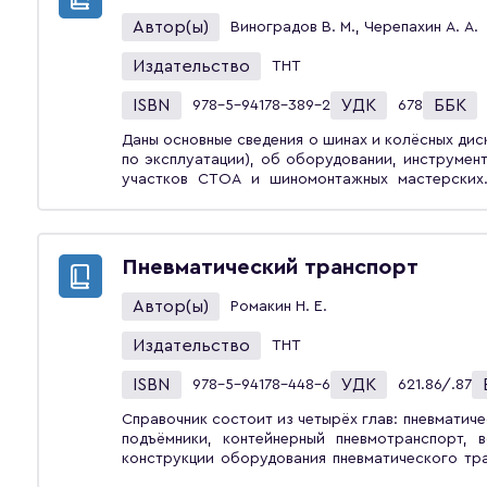
эксплуатационных работ современных технических систем. Учебное пособие направлено на
Автор(ы)
Виноградов В. М., Черепахин А. А.
получение глубоких знаний и профессиональ
обучающимися по программам подготовки бакалав
Издательство
ТНТ
при подготовке кадров массовых профессий
электрослесарей, сварщиков; переподготовке специалистов 
ISBN
УДК
ББК
978-5-94178-389-2
678
предназначено для подготовки бакалавров и 
«Агроинженерия», «Эксплуатация транспортн
Даны основные сведения о шинах и колёсных дис
«Наземные транспортно-технологические комплекс
по эксплуатации), об оборудовании, инструме
участков СТОА и шиномонтажных мастерских
сведения о производителях (как отечеств
отечественном рынке зарубежных) и основные технические
быть полезен студентам вузов, учащимся колле
или модернизации шиномонтажных мастерских и
Пневматический транспорт
Автор(ы)
Ромакин Н. Е.
Издательство
ТНТ
ISBN
УДК
978-5-94178-448-6
621.86/.87
Справочник состоит из четырёх глав: пневматич
подъёмники, контейнерный пневмотранспорт, 
конструкции оборудования пневматического тр
технические характеристики, систематизи