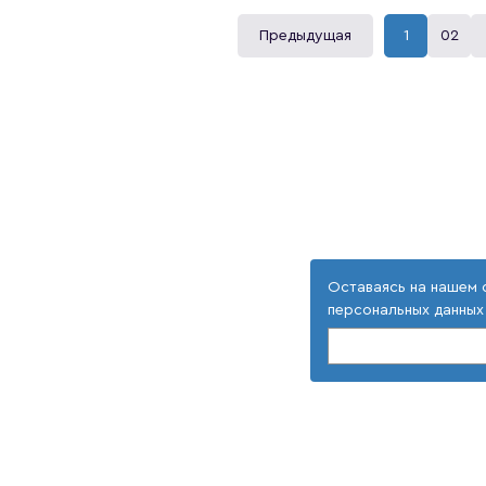
меры борьбы с потерями нефтепродуктов в 
регенерации отработанных нефтепродуктов. П
Предыдущая
1
02
топлива.Впервые излагаются вопросы нормирован
Указаны факторы, влияющие на нормы выработ
установления технических норм. Учебник предна
направлениям «Наземные транспортно-технолог
наземного транспорта», а также для специа
эксплуатации машин, и научных работнико
использования машин и оборудования.
Оставаясь на нашем 
персональных данных