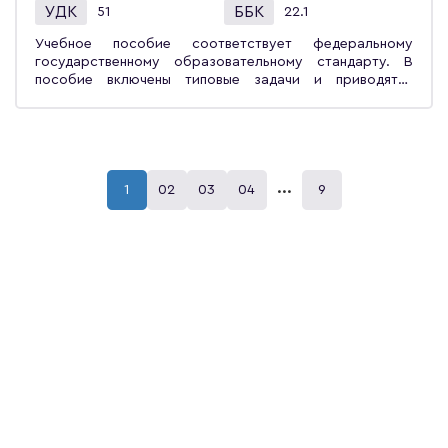
УДК
ББК
51
22.1
Учебное пособие соответствует федеральному
государственному образовательному стандарту. В
пособие включены типовые задачи и приводятся
методы их решения. В каждом разделе
рассматриваются необходимые теоретические
положения, состоящие из определений, теорем и
основных математических понятий данного раздела.
Учебное пособие предназначено для студентов вузов,
обучающихся по направлению «Конструкторско-
...
1
02
03
04
9
технологическое обеспечение машиностроительных
производств».