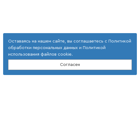
Оставаясь на нашем сайте, вы соглашаетесь с
Политикой
обработки персональных данных
и
Политикой
использования файлов cookie
.
Согласен
Контакты
ООО "Тонкие наукоемкие технологии"
(4 725) 32-25-29; (4 725) 42-35-39
E-mail: st_tnt-press@mail.ru
Адрес
309516, Белгородская область,