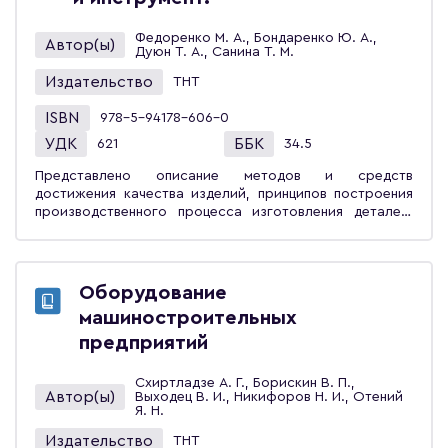
Федоренко М. А., Бондаренко Ю. А.,
Автор(ы)
Дуюн Т. А., Санина Т. М.
Издательство
ТНТ
ISBN
978-5-94178-606-0
УДК
ББК
621
34.5
Представлено описание методов и средств
достижения качества изделий, принципов построения
производственного процесса изготовления деталей,
методов разработки технологического процесса.
Изложены некоторые методы расчёта и анализа
основных характеристик и оптимальных режимов
работы, которые могут рассматриваться на
Оборудование
практических занятиях или быть использованы при
машиностроительных
выполнении самостоятельных работ. В соответствии с
программой курса «Основы технологии
предприятий
машиностроения» рассмотрены основные
теоретические положения технологии
Схиртладзе А. Г., Борискин В. П.,
машиностроения, их использование при
Автор(ы)
Выходец В. И., Никифоров Н. И., Отений
проектировании технологических процессов
Я. Н.
изготовления машин, их задачи, закономерности и
Издательство
ТНТ
связи, которые проявляются в процессе