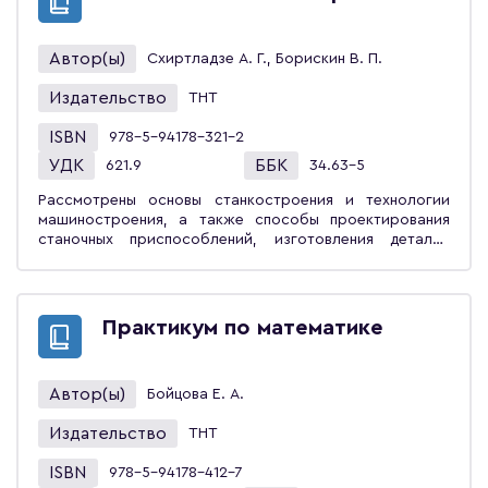
функций комплексной переменной, элементы
операционного исчисления; элементы теории
вероятностей. Свободное владение понятиями и
Автор(ы)
Схиртладзе А. Г., Борискин В. П.
методами теории вероятностей необходимо не только
математикам, но и студентам технических направлений,
Издательство
ТНТ
т.к. при решении практических задач огромную роль
играет правильность выбора вероятностной модели.
ISBN
978-5-94178-321-2
Такая модель должна отражать существенные черты
исследуемого явления и быть доступной для
УДК
ББК
621.9
34.63-5
исследования. Подобрать модель и оценить её без
основ теории вероятностей невозможно. Учебное
Рассмотрены основы станкостроения и технологии
пособие предназначено для студентов вузов,
машиностроения, а также способы проектирования
обучающихся по направлению «Конструкторско-
станочных приспособлений, изготовления деталей
технологическое обеспечение машиностроительных
станков и их сборки. Показаны методы механизации и
производств».
автоматизации производственных процессов и
станков.Учебное пособие предназначено для
студентов вузов, обучающихся по направлению
Практикум по математике
«Конструкторско-технологическое обеспечение
машиностроительных производств».
Автор(ы)
Бойцова Е. А.
Издательство
ТНТ
ISBN
978-5-94178-412-7