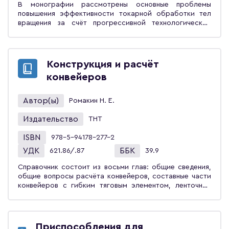
В монографии рассмотрены основные проблемы
повышения эффективности токарной обработки тел
вращения за счёт прогрессивной технологической
оснастки. Уделено внимание принципам создания,
математическому моделированию, теоретическим и
экспериментальным исследованиям инструментальной
оснастки с упругими направляющими и
Конструкция и расчёт
ориентированной жёсткостью, станочно-
конвейеров
инструментальной оснастки для многолезвийной
обработки с межинструментальными связями,
зажимных механизмов для высокопроизводительной,
Автор(ы)
Ромакин Н. Е.
высокоскоростной и высокоточной обработки на
токарных станках с различными системами управления,
Издательство
ТНТ
в том числе при обработке маложёстких
длинномерных деталей. Монография предназначена для
ISBN
978-5-94178-277-2
студентов вузов технических направлений, аспирантов,
УДК
ББК
621.86/.87
39.9
магистров, научных и инженерно-технических
работников предприятий.
Справочник состоит из восьми глав: общие сведения,
общие вопросы расчёта конвейеров, составные части
конвейеров с гибким тяговым элементом, ленточные
конвейеры, напольные цепные конвейеры, подвесные
конвейеры, ковшовые конвейеры и элеваторы,
конвейеры без тягового элемента. Представлены
основные нормативные данные по конструкции и
Приспособления для