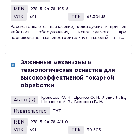
проектирования и изготовления машин. Учебник
ISBN
978-5-94178-125-6
предназначен для студентов вузов, обучающихся по
направлениям «Технологические машины и
УДК
ББК
621
65.304.15
оборудование», «Конструкторско-технологическое
Рассматриваются назначение, конструкция и принцип
обеспечение машиностроительных производств», всех
действия оборудования, используемого при
форм обучения.
производстве машиностроительных изделий, в том
числе оборудование для сварки и обработки металлов
давлением, литейное оборудование, транспортные
машины и механизмы. Изложены основы
проектирования и способы выбора оборудования,
Зажимные механизмы и
приведены примеры и задания для самостоятельной
технологическая оснастка для
работы.Учебное пособие предназначено для
студентов, обучающихся в высших учебных заведениях
высокоэффективной токарной
по направлению «Конструкторско-технологическое
обработки
обеспечение машиностроительных производств», а
также может использоваться инженерно-техническими
Кузнецов Ю. Н., Драчев О. И., Луцив И. В.,
работниками машиностроительных предприятий.
Автор(ы)
Шевченко А. В., Волошин В. Н.
Издательство
ТНТ
ISBN
978-5-94178-411-0
УДК
ББК
621
30.605