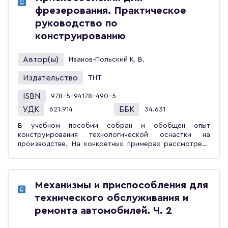
расчётам конвейеров. Рассмотрены режимы и условия
фрезерования. Практическое
работы, классы использования, вопросы надёжности,
требования безопасности к конструкции и
руководство по
размещению конвейеров, характеристики
конструированию
транспортируемых грузов. Приведены методики и
примеры расчёта конвейеров. Предназначен для
студентов высших учебных заведений. Может быть
Автор(ы)
Иванов-Польский К. В.
полезен специалистам, занимающимся разработкой и
модернизацией существующих транспортных машин и
Издательство
ТНТ
транспортно-технологических комплексов, а также
решением задач в области транспортной логистики.
ISBN
978-5-94178-490-5
УДК
ББК
621.914
34.631
В учебном пособии собран и обобщён опыт
конструирования технологической оснастки на
производстве. На конкретных примерах рассмотрены
различные варианты конструирования как
приспособления в целом, так и его отдельных узлов и
элементов. Показана методика отбора лучших и
отказа от худших вариантов конструкций с учётом
Механизмы и приспособления для
требований эксплуатации и технологии изготовления
технического обслуживания и
оснастки в условиях единичного инструментального
производства. Рассмотрены вопросы обеспечения
ремонта автомобилей. Ч. 2
заданной точности приспособления.Учебное пособие
предназначено для студентов высших учебных