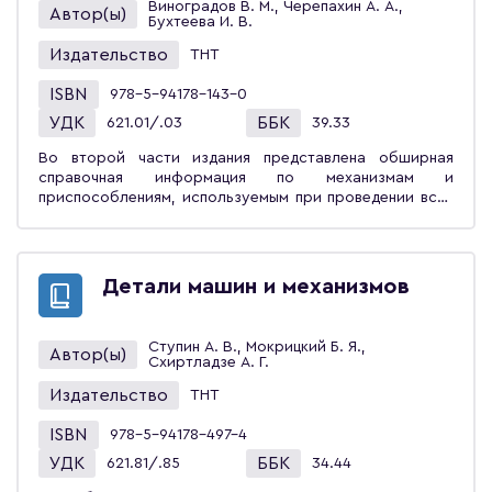
Виноградов В. М., Черепахин А. А.,
Автор(ы)
заведений, обучающихся по направлению
Бухтеева И. В.
«Конструкторско-технологическое обеспечение
Издательство
ТНТ
машиностроительных производств», а также будет
полезно инженерно-техническому персоналу
ISBN
978-5-94178-143-0
машиностроительных предприятий.
УДК
ББК
621.01/.03
39.33
Во второй части издания представлена обширная
справочная информация по механизмам и
приспособлениям, используемым при проведении всех
видов кузовного ремонта, окраски и вспомогательных
работ по техническому обслуживанию и текущему
ремонту автомобилей. Описано отечественное и
зарубежное оборудование участка для ремонта
Детали машин и механизмов
кузовов; сварочное и наплавочное оборудование,
аппаратура и устройства для приготовления,
нанесения и сушки лакокрасочных покрытий;
Ступин А. В., Мокрицкий Б. Я.,
Автор(ы)
приспособления для ремонта пластиковых деталей
Схиртладзе А. Г.
автомобилей и установки для нанесения
Издательство
износостойких покрытий; оборудование для
ТНТ
подготовки и очистки сжатого воздуха,
ISBN
пневмоинструмент и компрессоры. Справочное
978-5-94178-497-4
издание предназначено для специалистов
УДК
ББК
621.81/.85
34.44
руководящего и среднего звеньев предприятий по