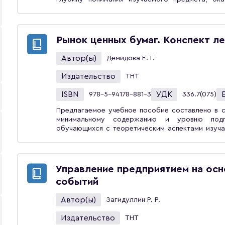
экзамену, дает возможность организовать после
Рынок ценных бумаг. Конспект л
Автор(ы)
Демидова Е. Г.
Издательство
ТНТ
ISBN
УДК
978-5-94178-881-3
336.7(075)
Предлагаемое учебное пособие составлено в с
минимальному содержанию и уровню подго
обучающихся с теоретическим аспектами изуча
при подготовке к экзамену, дает возможнос
погружения студента в изучаемый предмет.Уче
обучающихся по специальности 38.03.02 «Эконо
Управление предприятием на осн
событий
Автор(ы)
Загидуллин Р. Р.
Издательство
ТНТ