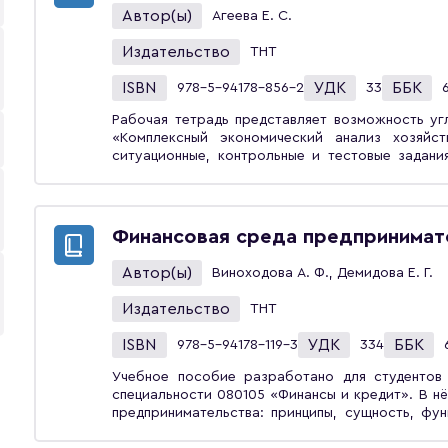
Автор(ы)
Агеева Е. С.
Издательство
ТНТ
ISBN
УДК
ББК
978-5-94178-856-2
33
Рабочая тетрадь представляет возможность уг
«Комплексный экономический анализ хозяйст
ситуационные, контрольные и тестовые задани
рекомендуется для практических занятий и са
по направлениям «Менеджмент», «Экономика», в
Финансовая среда предпринимат
Автор(ы)
Виноходова А. Ф., Демидова Е. Г.
Издательство
ТНТ
ISBN
УДК
ББК
978-5-94178-119-3
334
Учебное пособие разработано для студентов
специальности 080105 «Финансы и кредит». В 
предпринимательства: принципы, сущность, фу
внешние и внутренние факторы, формирующие