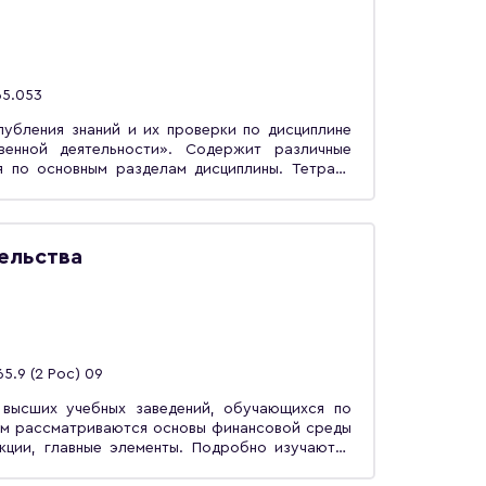
65.053
лубления знаний и их проверки по дисциплине
венной деятельности». Содержит различные
я по основным разделам дисциплины. Тетрадь
мостоятельной работы студентов, обучающихся
сех форм обучения.
ельства
65.9 (2 Рос) 09
 высших учебных заведений, обучающихся по
нём рассматриваются основы финансовой среды
нкции, главные элементы. Подробно изучаются
 финансовую среду предпринимательства, а