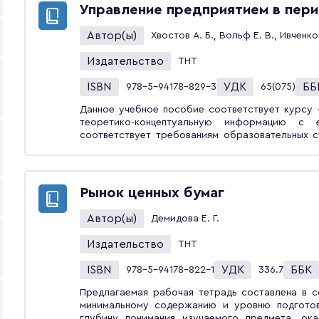
машиностроительных производств», а такж
Управление предприятием в пери
образовательную программу по направления
персоналом».
Автор(ы)
Хвостов А. Б., Вольф Е. В., Ивченко 
Издательство
ТНТ
ISBN
УДК
ББ
978-5-94178-829-3
65(075)
Данное учебное пособие соответствует курсу 
теоретико-концептуальную информацию с 
соответствует требованиям образовательных 
виды, причины и закономерности кризиса, криз
организации, так и ряд отличительных особ
развития (управления) предприятием в зависим
жизненного цикла. Рассмотрено управление пре
Рынок ценных бумаг
менеджмента приведены рекомендации по уп
цикла.Оригинальным отличием пособия явля
Автор(ы)
Демидова Е. Г.
моделирования для оценки жизненного цикла с
период кризиса. Правовой аспект проблемы у
Издательство
ТНТ
представлен с учетом последних изменений дей
студентов вузов, обучающихся по направлениям
ISBN
УДК
ББК
978-5-94178-822-1
336.7
Предлагаемая рабочая тетрадь составлена в с
минимальному содержанию и уровню подготовк
глубину понимания изучаемого предмета, ок