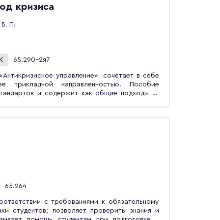
е будет полезно студентам, осваивающим
од кризиса
м «Экономика», «Менеджмент», «Управление
Б. П.
К
65.290-2я7
«Антикризисное управление», сочетает в себе
ее прикладной направленностью. Пособие
стандартов и содержит как общие подходы —
исные явления в организации, жизненный цикл
енностей. Акцент делается на особенностях
ости от нахождения его на определенном этапе
дприятием в период кризиса, и с точки зрения
равлению им на каждой стадии жизненного
ется применение моделей математического
ложной системы и оценки его длительности в
правления предприятием в условиях кризиса
ствующего законодательства.Предназначено для
 подготовки «Экономика», «Менеджмент».
65.264
оответствии с требованиями к обязательному
и студентов; позволяет проверить знания и
азывает помощь студентам при подготовке к