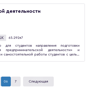
нсовой деятельности предпринимательской
ования внутрифирменной финансовой среды и
редпринимательский капитал, себестоимость и
ой деятельности
ринимателя.Много внимания уделяется факторам
сам налогообложения предпринимательской
рощённой системе налогообложения, единым
яйственным налогом.
БК
65.292я7
о для студентов направления подготовки
 популяризации бизнес-проектирования среди
лодежного предпринимательства, расширения и
я бизнеса, формирования профессиональных
ов, выявления бизнес-планов, востребованных
никационных навыков обучающихся.
06
7
Следующая