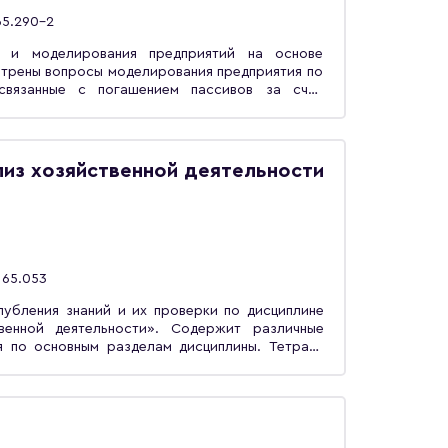
65.290-2
я и моделирования предприятий на основе
отрены вопросы моделирования предприятия по
связанные с погашением пассивов за счет
ри повышении качества продукции, с экономией
лий по составу оборудования. Представлены
выпуска продукции с учетом постоянства или
 Разработаны модели формирования программы
из хозяйственной деятельности
учения прибыли, модель получения прибыли за
тическая модель максимизации прибыли при
Монография предназначена для специалистов в
предприятия.
65.053
лубления знаний и их проверки по дисциплине
венной деятельности». Содержит различные
я по основным разделам дисциплины. Тетрадь
мостоятельной работы студентов, обучающихся
сех форм обучения.