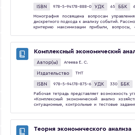
ISBN
УДК
ББК
978-5-94178-888-0
65
Монография посвящена вопросам управлени
дискретного подхода к анализу событий. Рассм
критерию максимизации прибыли, вопросы, 
ликвидации активов, с максимизацией прибыли п
ресурсов, вопросы выбора номенклатуры изде
модели формирования расширенной программы 
приобретения дополнительного оборудования.
Комплексный экономический анал
выпуска продукции с минимальными сроками пол
счет размещения свободных средств, матема
Автор(ы)
Агеева Е. С.
ограничениях на основные фонды оборудования.
области управления производством и экономики 
Издательство
ТНТ
ISBN
УДК
ББК
978-5-94178-875-6
330
Рабочая тетрадь представляет возможность уг
«Комплексный экономический анализ хозяйст
ситуационные, контрольные и тестовые задани
рекомендуется для практических занятий и са
по направлениям «Менеджмент», «Экономика», в
Теория экономического анализа