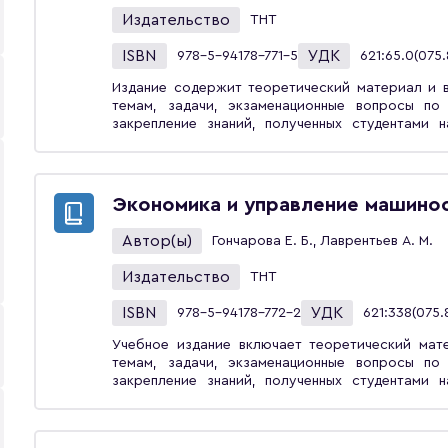
Издательство
ТНТ
ISBN
УДК
978-5-94178-771-5
621:65.0(075.
Издание содержит теоретический материал и 
темам, задачи, экзаменационные вопросы по
закрепление знаний, полученных студентами н
оформление семестрового задания по дисци
структурного подразделения». Предназнач
направлению «Конструкторско-технологи
производств», а также будет полезно студента
Экономика и управление машино
направлениям «Экономика», «Менеджмент», «Упр
Автор(ы)
Гончарова Е. Б., Лаврентьев А. М.
Издательство
ТНТ
ISBN
УДК
978-5-94178-772-2
621:338(075.
Учебное издание включает теоретический мат
темам, задачи, экзаменационные вопросы по
закрепление знаний, полученных студентами н
оформление контрольной работы по дисцип
структурного подразделения». Учебное пос
обучающихся по направлению «Констру