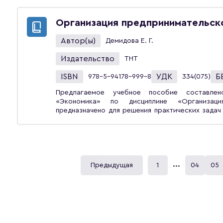
также способы обеспечения и ведения фина
организации. Анализируется процесс формир
факторы его определяющие. Структурируется п
Организация предпринимательск
цена, маркетинговая стратегия и тактика предп
внешней финансовой среды, а именно вопро
Автор(ы)
Демидова Е. Г.
деятельности специальными режимами по уп
налогом на вменённый доход, единым сельскохоз
Издательство
ТНТ
ISBN
УДК
Б
978-5-94178-999-8
334(075)
Предлагаемое учебное пособие составлен
«Экономика» по дисциплине «Организация предпринимательской деятельности» и
предназначено для решения практических задач и самостоятельной работы студентов с целью
повышения предпринимательской активности и
студенчества, развития деловой активности мо
трансфера знаний в области проектировани
навыков студентов по разработке бизнес-план
реальным сектором экономики и развития комму
...
Предыдущая
1
04
05