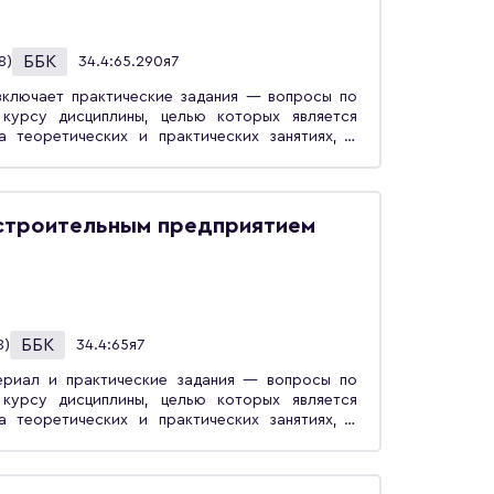
ББК
8)
34.4:65.290я7
включает практические задания — вопросы по
 курсу дисциплины, целью которых является
а теоретических и практических занятиях, и
плине «Планирование и организация работы
ено для студентов вузов, обучающихся по
ческое обеспечение машиностроительных
м, осваивающим образовательную программу по
строительным предприятием
авление персоналом».
ББК
8)
34.4:65я7
ериал и практические задания — вопросы по
 курсу дисциплины, целью которых является
а теоретических и практических занятиях, и
лине «Планирование и организация работы
обие предназначено для студентов вузов,
кторско-технологическое обеспечение