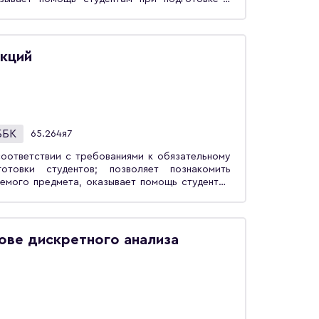
довательный контроль знаний студента.
екций
ББК
65.264я7
оответствии с требованиями к обязательному
товки студентов; позволяет познакомить
емого предмета, оказывает помощь студентам
ть организовать последовательный процесс
бного пособия предназначено для студентов,
мика».
ове дискретного анализа