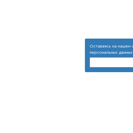
Оставаясь на нашем 
персональных данных
Адрес
У
309516, Белгородская область,
Д
г. Старый Оскол,
П
мкр Макаренко, 40
П