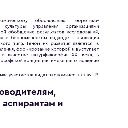
мическому обоснованию теоретико-
 культуры управления организациями
бой обобщение результатов исследований,
тся в биономическом подходе к эволюции
ого типа. Геном их развития является, в
вления, формирование которой и выступает
 в качестве натурфилософии XXI века, в
илософской концепции, имеющие отношение
ал участие кандидат экономических наук Р.
оводителям,
 аспирантам и