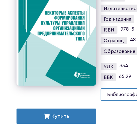
Издательство
Год издания
978-5-
ISBN
48
Страниц
Образование
334
УДК
65.29
ББК
Библиографи
Купить