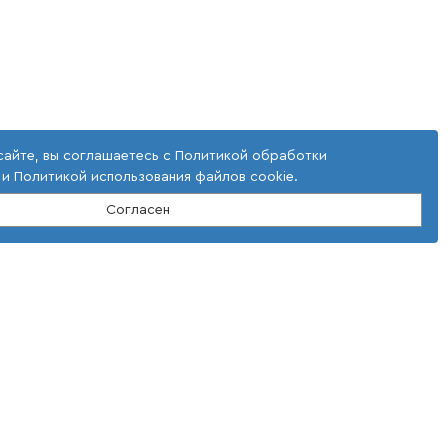
сайте, вы соглашаетесь с
Политикой обработки
и
Политикой использования файлов cookie
.
Согласен
словия использования
окументы
олитика использовании cookie файлов
олитика обработки ПД