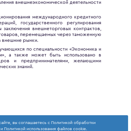
ления внешнеэкономической деятельности
ционирования международного кредитного
раций, государственного регулирования
 заключения внешнеторговых контрактов,
 товаров, перемещаемых через таможенную
а внешние рынки.
бучающихся по специальности «Экономика и
и», а также может быть использовано в
адров и предпринимателями, желающими
ческих знаний.
сайте, вы соглашаетесь с
Политикой обработки
и
Политикой использования файлов cookie
.