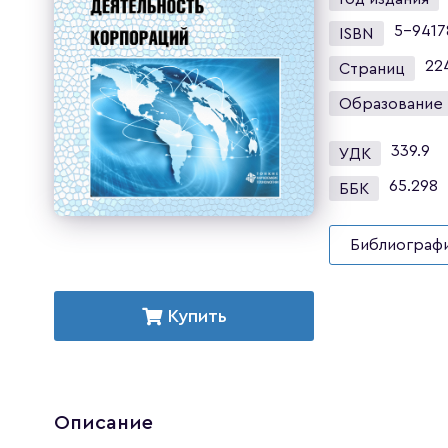
5-9417
ISBN
22
Страниц
Образование
339.9
УДК
65.298
ББК
Библиографи
Купить
Описание