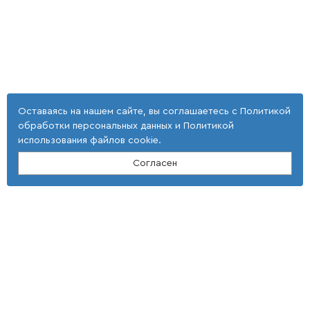
Оставаясь на нашем сайте, вы соглашаетесь с
Политикой
обработки персональных данных
и
Политикой
использования файлов cookie
.
Согласен
Контакты
ООО "Тонкие наукоемкие технологии"
(4 725) 32-25-29; (4 725) 42-35-39
E-mail: st_tnt-press@mail.ru
Адрес