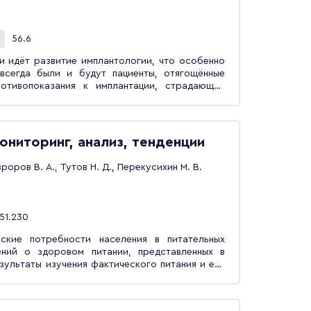
56.6
 идёт развитие имплантологии, что особенно
всегда были и будут пациенты, отягощённые
отивопоказания к имплантации, страдающие
е материалы и т. д. В этих случаях важным
ссическими методами ортопедического лечения
 ему поможет наше руководство. Данная работа
дической стоматологии — лечению пациентов
ониторинг, анализ, тенденции
 опыт практической медицины, самому трудному
бно раскрыты психологические особенности
вроров В. А., Тутов Н. Д., Перекусихин М. В.
озрастные и эстетические изменения органов и
ы темы: противопоказания к изготовлению
ом отсутствии зубов, показания к применению
ические основы имплантологии, современные
51.230
ные материалы, пришлифовка жевательных
овки, эстетика и фонетика в ортопедическом
ские потребности населения в питательных
, проявление аномалии развития зубочелюстной
ений о здоровом питании, представленных в
м зубов. Пособие интересно практикующим
ультаты изучения фактического питания и его
ам и преподавателям стоматологических вузов
ссмотрены вопросы алиментарной профилактики
ганизации лечебного питания, обеспечения
предназначена для широкого круга читателей.