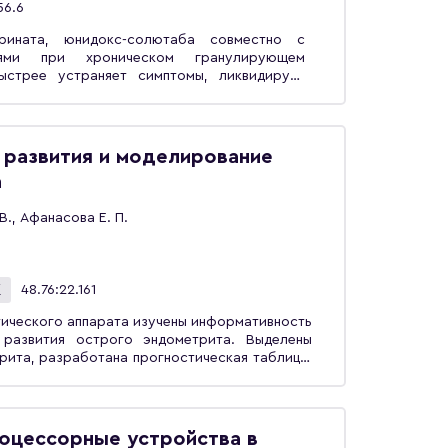
56.6
рината, юнидокс-солютаба совместно с
тиями при хроническом гранулирующем
ыстрее устраняет симптомы, ликвидирует
орневых каналов. Через месяц наблюдения
поглотительная активность эпителиальных
ммуноглобулинов, лизоцима, лактоферрина,
м уровне.Установлено также, что высокой
 развития и моделирование
кации хронического пародонтита у детей
а
бладают кровоточивость десен (891,971),
одонтального кармана (903,584), потеря
 В., Афанасова Е. П.
гиены полости рта (от 526,339 до 633,642),
и СД13+ лимфоцитов (1287,742 и 986,115
(568,472) в слюне.Монография предназначена
еского профиля.
К
48.76:22.161
тического аппарата изучены информативность
 развития острого эндометрита. Выделены
рита, разработана прогностическая таблица.
ленных методов сформировано пространство
ого эндометрита, построены сетевые модели
зирующие его выявление. Разработаны
рмативным диагностическим признакам,
оцессорные устройства в