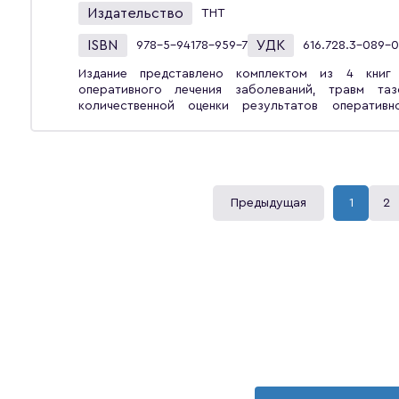
кратким обзором существующих на сегодняшний
Издательство
ТНТ
изложением последних достижений и новых тенд
синтеза препаратов, пользующихся наибольшим спросом. Вы
ISBN
УДК
978-5-94178-959-7
616.728.3-089-0
альтернативных подходов к ее изложению, б
материала, соответствующий таковому, приня
Издание представлено комплектом из 4 книг 
Книга предназначена как для студентов — хими
оперативного лечения заболеваний, травм та
которые заняты в сфере создания лекарственн
количественной оценки результатов оператив
и для врачей, фармацевтов и иных специали
результатов оперативного лечения заболеваний
специалистов и исследователей, занятых в сфере ко
Системы оценки результата на основе личного восп
также служить дополнительным учебно-мет
результатов оперативного лечения заболеваний
связанным с созданием лекарственных препарато
Анкеты)В руководстве изложены самые распр
полувековой международной практикой и иссл
сотрудников и врачей травматологов-ортопедов си
Предыдущая
1
2
результатов оперативного лечения пациентов 
коленного сустава и их последствиями. В книге
оценки результатов, где авторы подробно изложи
оценить и проанализировать каждый из них. В 
используемые в мире системы количественной оценк
функции коленного сустава Госпиталя Специал
коленного сустава Медицинской Школы Университе
коленного сустава Цинциннати — CKRS» и друг
избранные общие опросники: «Оценка боли
тазобедренного и коленного суставов при остеоа
(состояния здоровья) с помощью краткого опросник
качества жизни — EQ-5D (EUROQOL-ГРУППА)» и 