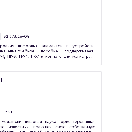
фикацию больных острым эндометритом. Для
ия и анализа лечения острого эндометрита
ия рассчитана на специалистов в области
гии и биоинформатики.
32.973.26-04
роения цифровых элементов и устройств
начения.Учебное пособие поддерживает
-1, ПК-3, ПК-4, ПК-7 и компетенции магистров
ие системы и технологии» и предназначено для
вки бакалавров и магистров «Биотехнические
полезным студентам смежных направлений
 в области разработки и эксплуатации
I
52.81
междисциплинарная наука, ориентированная
ацию известных, имеющая свою собственную