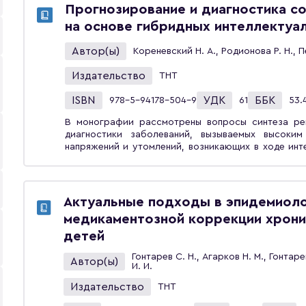
Материалы, содержащиеся в ней, могут быть по
Прогнозирование и диагностика с
занятым в отраслях пищевой индустрии, а также 
на основе гибридных интеллектуа
Автор(ы)
Кореневский Н. А., Родионова Р. Н., П
Издательство
ТНТ
ISBN
УДК
ББК
978-5-94178-504-9
61
53.
В монографии рассмотрены вопросы синтеза ре
диагностики заболеваний, вызываемых высоким
напряжений и утомлений, возникающих в ходе инт
индивидуальными и экологическими факторами рис
испытаний полученных решающих правил.Издание п
медицинских работников, инженеров и аспирантов, 
Актуальные подходы в эпидемиоло
медикаментозной коррекции хрони
детей
Гонтарев С. Н., Агарков Н. М., Гонтар
Автор(ы)
И. И.
Издательство
ТНТ