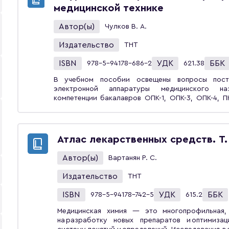
обеспечивающие на необходимом уровне класси
медицинской технике
совершенствования диагностики, прогнозирован
разработана информационная система.Монограф
Автор(ы)
Чулков В. А.
акушерства и гинекологии, математической биоло
Издательство
ТНТ
ISBN
УДК
ББК
978-5-94178-686-2
621.38
В учебном пособии освещены вопросы пост
электронной аппаратуры медицинского наз
компетенции бакалавров ОПК-1, ОПК-3, ОПК-4, ПК
ПК-4, ПК-5 направления подготовки «Биотехническ
студентов, обучающихся по направлению подгото
системы и технологии», и может оказаться 
подготовки и лицам, специализирующимся
Атлас лекарственных средств. Т. 
биомедицинских приборов и систем.
Автор(ы)
Вартанян Р. С.
Издательство
ТНТ
ISBN
УДК
ББК
978-5-94178-742-5
615.2
Медицинская химия — это многопрофильная, 
на разработку новых препаратов и оптимиз