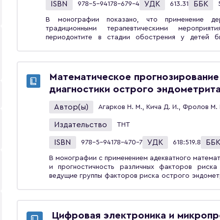
ISBN
УДК
ББК
978-5-94178-679-4
613.31
В монографии показано, что применение де
традиционными терапевтическими мероприя
периодонтите в стадии обострения у детей б
выделение четырех видов микроорганизмов из к
референсных значений достигают адгезивная и 
клеток и нейтрофилов, содержание лимфоцитов, и
оксидантных показателей и каталазы на местно
Математическое прогнозирование
диагностической информативностью для верифи
диагностики острого эндометрит
среди субъективных и объективных симптомов о
обнажение шеек зубов (400,169), глубина пар
Автор(ы)
Агарков Н. М., Кича Д. И., Фролов М.
зубодесневого прикрепления (728,921), индексы ги
абсолютное и относительное содержание в кров
Издательство
ТНТ
соответственно), уровень ИЛ-2 (495,708) и ИЛ-4 
для специалистов стоматологического и педиатрич
ISBN
УДК
ББ
978-5-94178-470-7
618:519.8
В монографии с применением адекватного матема
и прогностичность различных факторов риска
ведущие группы факторов риска острого эндомет
Посредством многомерных математических и чис
информативных симптомов для диагностики остр
диагностики данной патологии, рационали
дискриминантные модели по наиболее инфо
Цифровая электроника и микропр