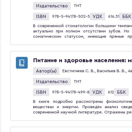
Издательство
ТНТ
ISBN
УДК
ББК
978-5-94178-502-5
616.31
В современной стоматологии большими темпами
актуально при полном отсутствии зубов. Но 
соматическим статусом, имеющие прямые пр
гальванизмом, аллергиями на конструкционны
становится то, как врач-ортопед владеет кла
пациентов с полным отсутствием зубов. В этом
посвящена самому сложному разделу в ортопе
Питание и здоровье населения: м
при полном отсутствии зубов и, как показывает
для молодых специалистов. В пособии подро
Автор(ы)
Евстигнеев С. В., Васильев В. В., А
пациентов пожилого и старческого возраста, в
тканей полости рта, диагностика. Раскрыт
Издательство
ТНТ
классических пластиночных протезов при полн
перекрывающих пластиночных протезов, клин
ISBN
УДК
ББК
978-5-94178-499-8
612
слепочные массы и конструкционные базис
поверхностей зубов для анатомической постан
В книге подробно рассмотрены физиологиче
лечении пациентов с полным отсутствием зубов
веществах и энергии. Проведён анализ свед
системы у пациентов с полным отсутствие
современной научной литературе. Отражены рез
стоматологам-ортопедам, студентам, ординатор
влияния на состояние здоровья населения. Ра
и факультетов.
наиболее распространённых заболеваний, ор
безопасности пищевых продуктов. Монография 