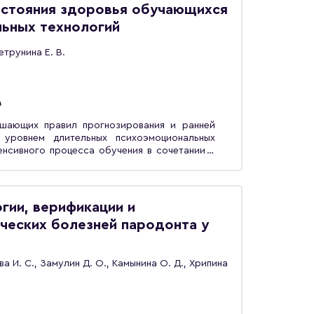
лезны медицинским работникам и специалистам,
остояния здоровья обучающихся
студентам учебных заведений.
льных технологий
етрунина Е. В.
4
шающих правил прогнозирования и ранней
 уровнем длительных психоэмоциональных
енсивного процесса обучения в сочетании с
ка. Приводятся результаты статистических
редназначено для научно-педагогических и
студентов вузов.
гии, верификации и
ческих болезней пародонта у
ева И. С., Замулин Д. О., Камынина О. Д., Хрипина