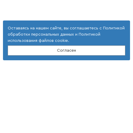
Оставаясь на нашем сайте, вы соглашаетесь с
Политикой
обработки персональных данных
и
Политикой
использования файлов cookie
.
Согласен
Контакты
ООО "Тонкие наукоемкие технологии"
(4 725) 32-25-29; (4 725) 42-35-39
E-mail: st_tnt-press@mail.ru
Адрес
309516, Белгородская область,
г. Старый Оскол,