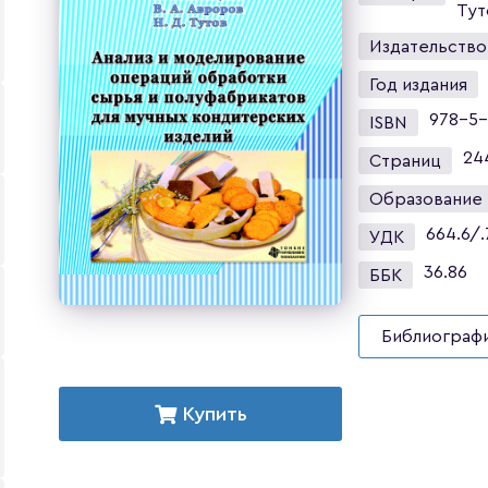
Тут
Издательство
Год издания
978-5-
ISBN
24
Страниц
Образование
664.6/.
УДК
36.86
ББК
Библиографи
Купить