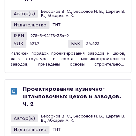
Бессонов В. С., Бессонов И. В., Дергач В.
Автор(ы)
В., Абкарян А. К.
Издательство
ТНТ
ISBN
978-5-94178-334-2
УДК
ББК
621.7
34.623
Изложен порядок проектирования заводов и цехов,
даны структура и состав машиностроительных
заводов, приведены основы строительного
проектирования, методика определения состава и
количества оборудования и работающих, особенности
энергетического хозяйства машиностроительных
цехов, подъёмно-транспортные устройства. Учебное
Проектирование кузнечно-
пособие предназначено для студентов вузов,
штамповочных цехов и заводов.
обучающихся по направлению «Конструкторско-
технологическое обеспечение машиностроительных
Ч. 2
производств». Может быть использовано инженерно-
техническими специалистами производства.
Бессонов В. С., Бессонов И. В., Дергач В.
Автор(ы)
В., Абкарян А. К.
Издательство
ТНТ