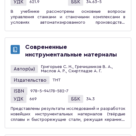
УДК
ББК
полезен инженерно-техническим и научным работникам
621.9
34.63-5
НИИ, КБ и заводов, работающим в области
В учебнике рассмотрены основные вопросы
автоматизации.
управления станками и станочными комплексами в
условиях автоматизированного производства,
принципы и структура при создании систем циклового
программного управления, методы и средства для
технологического и функционального
программирования станков с ЧПУ и станочных
Современные
комплексов, способы эффективной эксплуатации
инструментальные материалы
автоматизированных технологических комплексов и
систем управления. Дан функциональный анализ
станков и станочных комплексов как объектов
Григорьев С. Н., Гречишников В. А.,
Автор(ы)
Маслов А. Р., Схиртладзе А. Г.
управления. Для студентов вузов, обучающихся по
направлению «Конструкторско-технологическое
Издательство
ТНТ
обеспечение машиностроительных производств», а
также может быть полезен преподавателям и
ISBN
978-5-94178-582-7
инженерно-техническим работникам промышленных
УДК
ББК
предприятий.
669
34.3
Представлены результаты исследований и разработок
новейших инструментальных материалов (твёрдые
сплавы и быстрорежущие стали, режущая керамика,
наноструктурные сверхтвёрдые материалы, алмазно-
керамические материалы и др.). Указаны основные