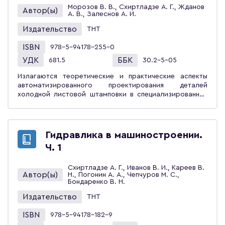
Морозов В. В., Схиртладзе А. Г., Жданов
Автор(ы)
А. В., Залеснов А. И.
Издательство
ТНТ
ISBN
978-5-94178-255-0
УДК
ББК
681.5
30.2-5-05
Излагаются теоретические и практические аспекты
автоматизированного проектирования деталей
холодной листовой штамповки в специализированных
модулях ведущих фирм, выпускающих системы
автоматизированного проектирования (САПР) штампов.
Учебное пособие предназначено для студентов вузов,
обучающихся по направлению «Конструкторско-
Гидравлика в машиностроении.
технологическое обеспечение машиностроительных
Ч. 1
производств».
Схиртладзе А. Г., Иванов В. И., Кареев В.
Автор(ы)
Н., Погонин А. А., Чепчуров М. С.,
Бондаренко В. Н.
Издательство
ТНТ
ISBN
978-5-94178-182-9