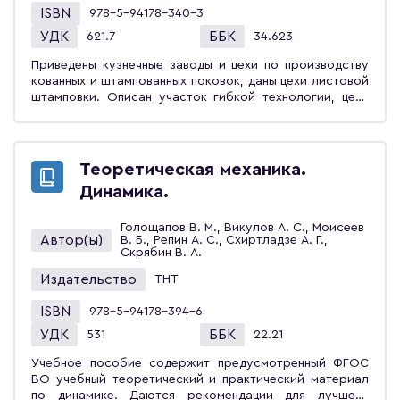
ISBN
978-5-94178-340-3
УДК
ББК
621.7
34.623
Приведены кузнечные заводы и цехи по производству
кованных и штампованных поковок, даны цехи листовой
штамповки. Описан участок гибкой технологии, цехи
холодной высадки, цехи холодной объёмной
штамповки. Рассмотрена организация ремонта
кузнечно-прессового оборудования. Учебное пособие
предназначено для студентов вузов, обучающихся по
Теоретическая механика.
направлению «Конструкторско-технологическое
Динамика.
обеспечение машиностроительных производств».
Голощапов В. М., Викулов А. С., Моисеев
Автор(ы)
В. Б., Репин А. С., Схиртладзе А. Г.,
Скрябин В. А.
Издательство
ТНТ
ISBN
978-5-94178-394-6
УДК
ББК
531
22.21
Учебное пособие содержит предусмотренный ФГОС
ВО учебный теоретический и практический материал
по динамике. Даются рекомендации для лучшего