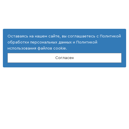
Оставаясь на нашем сайте, вы соглашаетесь с
Политикой
обработки персональных данных
и
Политикой
использования файлов cookie
.
Согласен
Контакты
ООО "Тонкие наукоемкие технологии"
(4 725) 32-25-29; (4 725) 42-35-39
E-mail: st_tnt-press@mail.ru
Адрес
309516, Белгородская область,