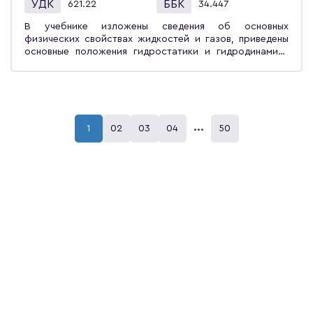
УДК
ББК
621.22
34.447
В учебнике изложены сведения об основных
физических свойствах жидкостей и газов, приведены
основные положения гидростатики и гидродинамики
рабочих сред гидросистем. Рассмотрена структура и
энергообеспечение исполнительных систем гидро- и
пневмоприводов, а также устройство, основы расчёта
и выбора регулирующей и направляющей аппаратуры.
Приводятся сведения об информационной и логико-
вычислительной подсистемах гидравлических
...
1
02
03
04
50
приводов. Учебник предназначен для студентов вузов,
обучающихся по направлению «Конструкторско-
технологическое обеспечение машиностроительных
производств», а также для инженерно-технических
работников, занятых проектированием, производством
и эксплуатацией гидравлических систем и агрегатов в
машиностроении.