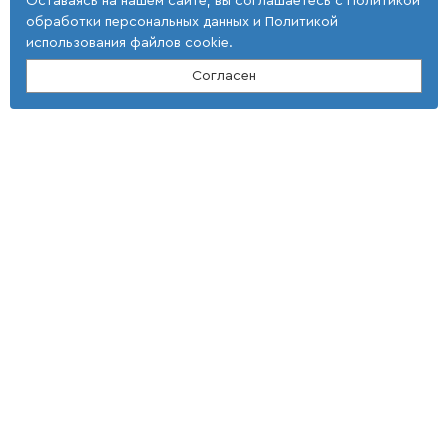
Оставаясь на нашем сайте, вы соглашаетесь с
Политикой
обработки персональных данных
и
Политикой
использования файлов cookie
.
Согласен
Контакты
ООО "Тонкие наукоемкие технологии"
(4 725) 32-25-29; (4 725) 42-35-39
E-mail: st_tnt-press@mail.ru
Адрес
309516, Белгородская область,
г. Старый Оскол,
мкр Макаренко, 40
Условия использования
Документы
Политика использовании cookie файлов