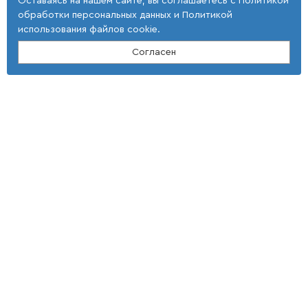
Оставаясь на нашем сайте, вы соглашаетесь с
Политикой
обработки персональных данных
и
Политикой
использования файлов cookie
.
Согласен
Контакты
ООО "Тонкие наукоемкие технологии"
(4 725) 32-25-29; (4 725) 42-35-39
E-mail: st_tnt-press@mail.ru
Адрес
309516, Белгородская область,
г. Старый Оскол,
мкр Макаренко, 40
Условия использования
Документы
Политика использовании cookie файлов