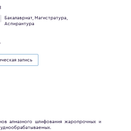
8
Бакалавриат, Магистратура,
Аспирантура
3
ческая запись
нов алмазного шлифования жаропрочных и
труднообрабатываемых.