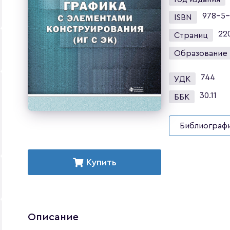
978-5-
ISBN
22
Страниц
Образование
744
УДК
30.11
ББК
Библиографи
Купить
Описание